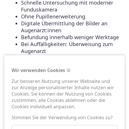
Schnelle Untersuchung mit moderner
Funduskamera
Ohne Pupillenerweiterung
Digitale Übermittlung der Bilder an
Augenärzt:innen
Befundung innerhalb weniger Werktage
Bei Auffälligkeiten: Überweisung zum
Augenarzt
Wir verwenden Cookies
🍪
Termine in Ihrer Nähe:
Zur besseren Nutzung unserer Webseite und
Am Hölzlein 4, 98617 Meiningen
zur Anzeige personalisierter Inhalte nutzen wir
Stadelstraße 2, 98529 Suhl
Cookies. Sie können der Nutzung von Cookies
Platz an den Beeten 1, 36433 Bad
zustimmen, alle Cookies ablehnen oder die
Cookies individuell anpassen.
Salzungen
Rot-Kreuz-Weg 1, 99817 Eisenach
Stimmen Sie der Verwendung von Cookies zu?